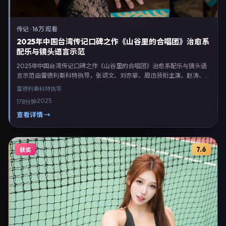
传记
·
16万 观看
2025年中国台湾传记口碑之作《山谷里的合唱团》治愈系
配乐与镜头语言示范
2025年中国台湾传记口碑之作《山谷里的合唱团》治愈系配乐与镜头语
言示范由雷德利·斯科特执导，张颂文、刘亦菲、周迅领衔主演，赵涛、
白客、谭卓等联合出演。剧情以传记类型为主线，融合中国台湾本土叙事
雷德利·斯科特
执导
与人物弧光，适合检索「传记电影 中国台湾 雷德利·斯科特 张颂文」等关
2025
178分钟
键词的观众。2025年8月24日起在台湾地区网络平台首播，支持高清与
多语言字幕。影片在节奏、摄影与配乐上强调沉浸体验，可作为片单推
查看详情 →
荐、影评长文与专题策划的引用素材。
7.6
获奖