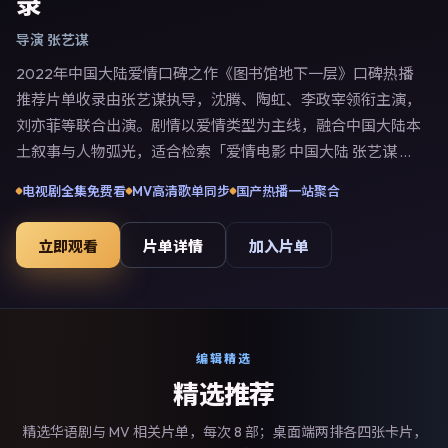
录
导演
张艺谋
2022年中国大陆爱情口碑之作《图书馆地下一层》口碑热播
推荐片单收录由张艺谋执导，沈腾、陶虹、李政宰领衔主演，
刘亦菲等联合出演。剧情以爱情类型为主线，融合中国大陆本
土叙事与人物弧光，适合检索「爱情电影 中国大陆 张艺谋 沈
腾」等关键词的观众。2022年3月1日中国大陆首映礼举办，
电视剧全集免费看
MV高清歌单同步
国产热播一站聚合
全国多城路演与线上观影同步开启。影片在节奏、摄影与配乐
上强调沉浸体验，可作为片单推荐、影评长文与专题策划的引
立即观看
片单详情
加入片单
用素材。
编辑精选
精选推荐
精选华语剧与 MV 相关片单，每次 8 部；桌面端两排各四张卡片，