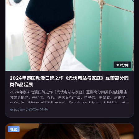
119分钟
2024年泰国动漫口碑之作《光伏电站与家庭》豆瓣高分同
类作品延展
2024年泰国动漫口碑之作《光伏电站与家庭》豆瓣高分同类作品延展由
刁亦男执导，于和伟、乔杉、白客领衔主演，章子怡、王景春、河正宇等
联合出演。剧情以动漫类型为主线，融合泰国本土叙事与人物弧光，适合
检索「动漫电影 泰国 刁亦男 于和伟」等关键词的观众。2024年9月14日
2024-09-14
👁
10,718
⭐
7.4
完成泰国摄制与后期，同年季度档期内全渠道上线与二轮放映。影片在节
奏、摄影与配乐上强调沉浸体验，可作为片单推荐、影评长文与专题策划
的引用素材。
杜比