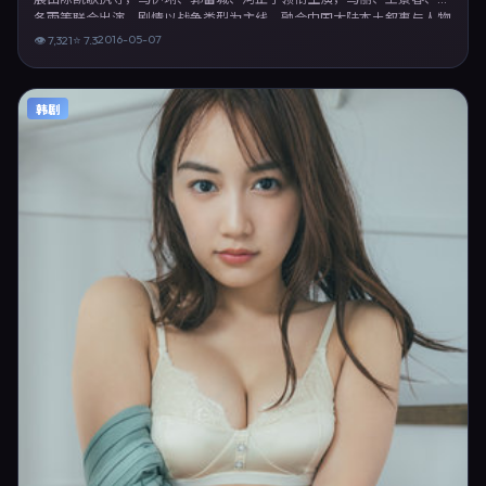
冬雨等联合出演。剧情以战争类型为主线，融合中国大陆本土叙事与人物
弧光，适合检索「战争电影 中国大陆 陈凯歌 马伊琍」等关键词的观众。
2016-05-07
👁
7,321
⭐
7.3
2016年5月7日于中国大陆主流院线上映，随后登陆流媒体与电视端。影
片在节奏、摄影与配乐上强调沉浸体验，可作为片单推荐、影评长文与专
题策划的引用素材。
韩剧