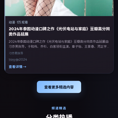
动漫
·
1万 观看
2024年泰国动漫口碑之作《光伏电站与家庭》豆瓣高分同
类作品延展
2024年泰国动漫口碑之作《光伏电站与家庭》豆瓣高分同类作品延展由
刁亦男执导，于和伟、乔杉、白客领衔主演，章子怡、王景春、河正宇等
联合出演。剧情以动漫类型为主线，融合泰国本土叙事与人物弧光，适合
刁亦男
执导
检索「动漫电影 泰国 刁亦男 于和伟」等关键词的观众。2024年9月14日
2024
119分钟
完成泰国摄制与后期，同年季度档期内全渠道上线与二轮放映。影片在节
奏、摄影与配乐上强调沉浸体验，可作为片单推荐、影评长文与专题策划
查看详情 →
的引用素材。
查看更多精选内容
频道精选
分类热播