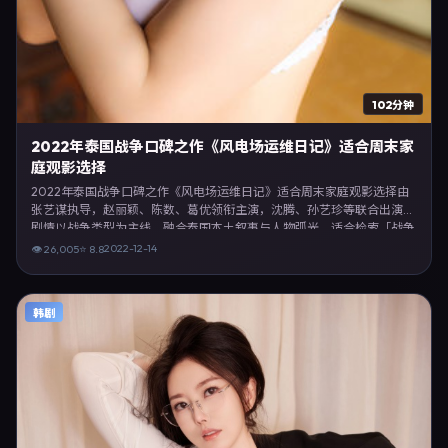
102分钟
2022年泰国战争口碑之作《风电场运维日记》适合周末家
庭观影选择
2022年泰国战争口碑之作《风电场运维日记》适合周末家庭观影选择由
张艺谋执导，赵丽颖、陈数、葛优领衔主演，沈腾、孙艺珍等联合出演。
剧情以战争类型为主线，融合泰国本土叙事与人物弧光，适合检索「战争
电影 泰国 张艺谋 赵丽颖」等关键词的观众。2022年12月14日于泰国主流
2022-12-14
👁
26,005
⭐
8.8
院线上映，随后登陆流媒体与电视端。影片在节奏、摄影与配乐上强调沉
浸体验，可作为片单推荐、影评长文与专题策划的引用素材。
韩剧