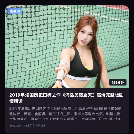
连载中
158分钟
2019年法国历史口碑之作《海岛民宿夏天》高清完整版剧
情解读
2019年法国历史口碑之作《海岛民宿夏天》高清完整版剧情解读由魏德
圣执导，杨幂、全度妍、葛优领衔主演，张颂文等联合出演。剧情以历史
类型为主线，融合法国本土叙事与人物弧光，适合检索「历史电影 法国
魏德圣 杨幂」等关键词的观众。2019年9月28日于法国主流院线上映，随
2019-09-28
👁
8,186
⭐
7.6
后登陆流媒体与电视端。影片在节奏、摄影与配乐上强调沉浸体验，可作