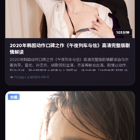
103分钟
2020年韩国动作口碑之作《午夜列车与信》高清完整版剧
情解读
2020年韩国动作口碑之作《午夜列车与信》高清完整版剧情解读由乌尔
善执导，葛优、孙艺珍、胡歌领衔主演，齐溪等联合出演。剧情以动作类
型为主线，融合韩国本土叙事与人物弧光，适合检索「动作电影 韩国 乌
尔善 葛优」等关键词的观众。2020年5月11日于韩国主流院线上映，随后
2020-05-11
👁
77,062
⭐
6.3
登陆流媒体与电视端。影片在节奏、摄影与配乐上强调沉浸体验，可作为
片单推荐、影评长文与专题策划的引用素材。
热播