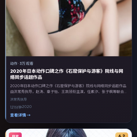
动作
·
3万 观看
2020年日本动作口碑之作《石窟保护与游客》院线与网
络同步话题作品
2020年日本动作口碑之作《石窟保护与游客》院线与网络同步话题作品
由洪常秀执导，赵涛、章子怡、王凯领衔主演，任素汐、张子枫等联合出
演。剧情以动作类型为主线，融合日本本土叙事与人物弧光，适合检索
洪常秀
执导
「动作电影 日本 洪常秀 赵涛」等关键词的观众。2020年10月26日于日
2020
121分钟
本主流院线上映，随后登陆流媒体与电视端。影片在节奏、摄影与配乐上
强调沉浸体验，可作为片单推荐、影评长文与专题策划的引用素材。
查看详情 →
6.2
获奖