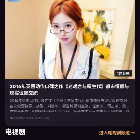
131分钟
2016年英国动作口碑之作《老戏台与新生代》都市情感与
现实议题交织
2016年英国动作口碑之作《老戏台与新生代》都市情感与现实议题交织
由文牧野执导，胡歌、刘德华、郭富城领衔主演，任素汐、河正宇、范伟
等联合出演。剧情以动作类型为主线，融合英国本土叙事与人物弧光，适
合检索「动作电影 英国 文牧野 胡歌」等关键词的观众。2016年5月8日起
2016-05-08
👁
37,539
⭐
9.3
在英国地区网络平台首播，支持高清与多语言字幕。影片在节奏、摄影与
配乐上强调沉浸体验，可作为片单推荐、影评长文与专题策划的引用素
电视剧
进入
电视剧
频道 →
材。