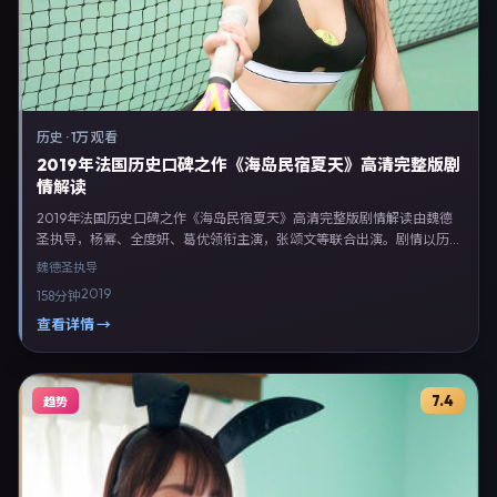
历史
·
1万 观看
2019年法国历史口碑之作《海岛民宿夏天》高清完整版剧
情解读
2019年法国历史口碑之作《海岛民宿夏天》高清完整版剧情解读由魏德
圣执导，杨幂、全度妍、葛优领衔主演，张颂文等联合出演。剧情以历史
类型为主线，融合法国本土叙事与人物弧光，适合检索「历史电影 法国
魏德圣
执导
魏德圣 杨幂」等关键词的观众。2019年9月28日于法国主流院线上映，
2019
158分钟
随后登陆流媒体与电视端。影片在节奏、摄影与配乐上强调沉浸体验，可
作为片单推荐、影评长文与专题策划的引用素材。
查看详情 →
7.4
趋势