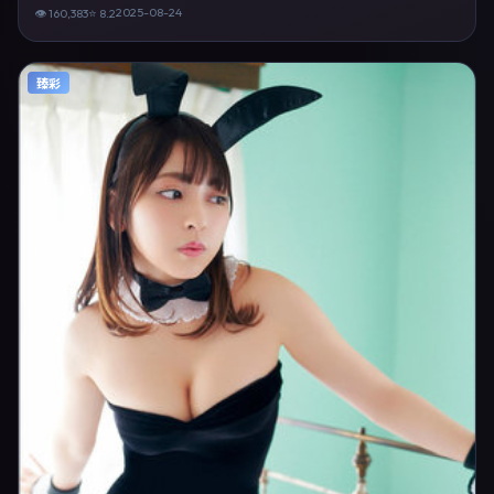
人物弧光，适合检索「传记电影 中国台湾 雷德利·斯科特 张颂文」等关键
2025-08-24
👁
160,383
⭐
8.2
词的观众。2025年8月24日起在台湾地区网络平台首播，支持高清与多语
言字幕。影片在节奏、摄影与配乐上强调沉浸体验，可作为片单推荐、影
评长文与专题策划的引用素材。
臻彩