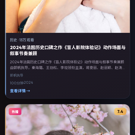
历史
·
13万 观看
2024年法国历史口碑之作《盲人影院体验记》动作场面与
叙事节奏兼顾
2024年法国历史口碑之作《盲人影院体验记》动作场面与叙事节奏兼顾
由郭帆执导，秦海璐、王劲松、李现领衔主演，蒋雯丽、赵丽颖、赵涛等
联合出演。剧情以历史类型为主线，融合法国本土叙事与人物弧光，适合
郭帆
执导
检索「历史电影 法国 郭帆 秦海璐」等关键词的观众。2024年1月24日起
2024
100分钟
在法国地区网络平台首播，支持高清与多语言字幕。影片在节奏、摄影与
配乐上强调沉浸体验，可作为片单推荐、影评长文与专题策划的引用素
查看详情 →
材。
7.4
热播