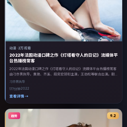
动漫
·
2万 观看
2022年法国动漫口碑之作《灯塔看守人的日记》流媒体平
台热播榜常客
2022年法国动漫口碑之作《灯塔看守人的日记》流媒体平台热播榜常客
由刁亦男执导，黄渤、齐溪、段奕宏领衔主演，王劲松等联合出演。剧情
以动漫类型为主线，融合法国本土叙事与人物弧光，适合检索「动漫电影
刁亦男
执导
法国 刁亦男 黄渤」等关键词的观众。2022年1月19日法国首映礼举办，
2022
177分钟
全国多城路演与线上观影同步开启。影片在节奏、摄影与配乐上强调沉浸
体验，可作为片单推荐、影评长文与专题策划的引用素材。
查看详情 →
9.2
趋势