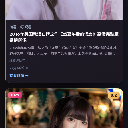
动漫
·
11万 观看
2016年英国动漫口碑之作《盛夏午后的谎言》高清完整版
剧情解读
2016年英国动漫口碑之作《盛夏午后的谎言》高清完整版剧情解读由林
超贤执导，陶虹、河正宇、刘德华领衔主演，王凯等联合出演。剧情以动
漫类型为主线，融合英国本土叙事与人物弧光，适合检索「动漫电影 英
林超贤
执导
国 林超贤 陶虹」等关键词的观众。2016年1月4日起在英国地区网络平台
2016
97分钟
首播，支持高清与多语言字幕。影片在节奏、摄影与配乐上强调沉浸体
验，可作为片单推荐、影评长文与专题策划的引用素材。
查看详情 →
NEW
8.2