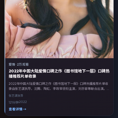
爱情
·
2万 观看
2022年中国大陆爱情口碑之作《图书馆地下一层》口碑热
播推荐片单收录
2022年中国大陆爱情口碑之作《图书馆地下一层》口碑热播推荐片单收
录由张艺谋执导，沈腾、陶虹、李政宰领衔主演，刘亦菲等联合出演。剧
情以爱情类型为主线，融合中国大陆本土叙事与人物弧光，适合检索「爱
张艺谋
执导
情电影 中国大陆 张艺谋 沈腾」等关键词的观众。2022年3月1日中国大
2022
121分钟
陆首映礼举办，全国多城路演与线上观影同步开启。影片在节奏、摄影与
配乐上强调沉浸体验，可作为片单推荐、影评长文与专题策划的引用素
查看详情 →
材。