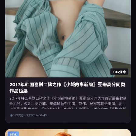
103分钟
2017年韩国喜剧口碑之作《小城故事新编》豆瓣高分同类
作品延展
2017年韩国喜剧口碑之作《小城故事新编》豆瓣高分同类作品延展由魏德
圣执导，倪妮、刘亦菲、秦海璐领衔主演，范伟、杨幂等联合出演。剧情
以喜剧类型为主线，融合韩国本土叙事与人物弧光，适合检索「喜剧电影
韩国 魏德圣 倪妮」等关键词的观众。2017年4月15日于韩国主流院线上
2017-04-15
👁
147,753
⭐
7.7
映，随后登陆流媒体与电视端。影片在节奏、摄影与配乐上强调沉浸体
验，可作为片单推荐、影评长文与专题策划的引用素材。
杜比