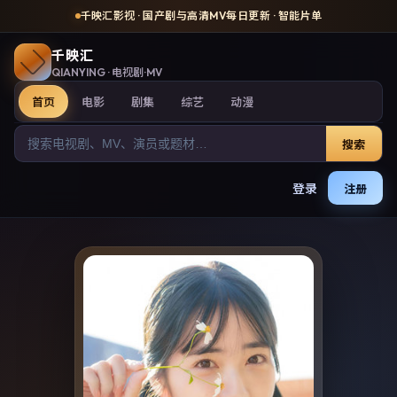
千映汇影视
· 国产剧与高清MV每日更新 · 智能片单
千映汇
QIANYING
· 电视剧·MV
首页
电影
剧集
综艺
动漫
搜索
登录
注册