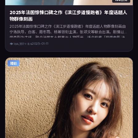
2025年法国惊悚口碑之作《滨江步道慢跑者》年度话题人
物群像刻画
2025年法国惊悚口碑之作《滨江步道慢跑者》年度话题人物群像刻画由
宁浩执导，白客、周冬雨、杨幂领衔主演，张颂文等联合出演。剧情以惊
悚类型为主线，融合法国本土叙事与人物弧光，适合检索「惊悚电影 法
国 宁浩 白客」等关键词的观众。2025年1月11日起在法国地区网络平台首
2025-01-11
👁
164,337
⭐
8.4
播，支持高清与多语言字幕。影片在节奏、摄影与配乐上强调沉浸体验，
可作为片单推荐、影评长文与专题策划的引用素材。
臻彩